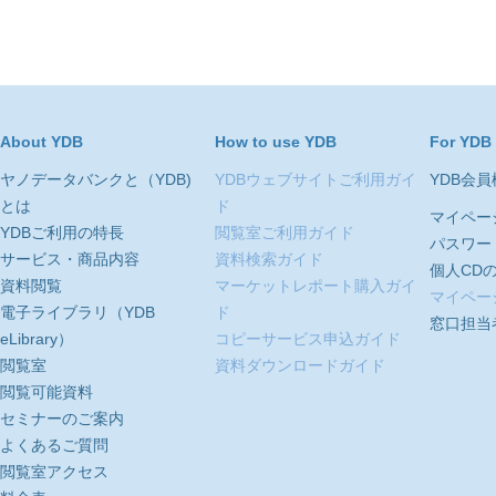
About YDB
How to use YDB
For YDB
ヤノデータバンクと（YDB)
YDBウェブサイトご利用ガイ
YDB会
とは
ド
マイペー
YDBご利用の特長
閲覧室ご利用ガイド
パスワー
サービス・商品内容
資料検索ガイド
個人CD
資料閲覧
マーケットレポート購入ガイ
マイペー
電子ライブラリ（YDB
ド
窓口担当
eLibrary）
コピーサービス申込ガイド
閲覧室
資料ダウンロードガイド
閲覧可能資料
セミナーのご案内
よくあるご質問
閲覧室アクセス