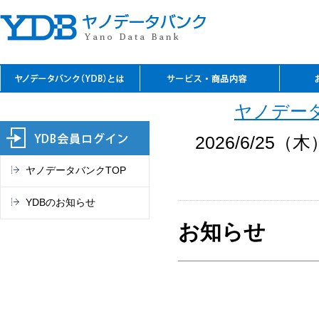
YDBのご利用の特長
資料閲覧
レファレンスサービス
YDBコピーサービス
デジタルコンテンツ
セミナーのご案内
閲覧室アクセス
料金表
お問
ご入
ご契
よく
ご案
閲覧
TSR
電子
マー
これ
ヤノデータ
（入
REPO
（YDB
オン
市場
2026/6/25
ヤノデータバンクTOP
YDBのお知らせ
お知らせ