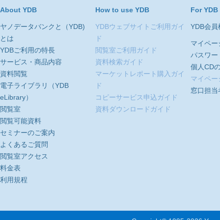
About YDB
How to use YDB
For YDB
ヤノデータバンクと（YDB)
YDBウェブサイトご利用ガイ
YDB会
とは
ド
マイペー
YDBご利用の特長
閲覧室ご利用ガイド
パスワー
サービス・商品内容
資料検索ガイド
個人CD
資料閲覧
マーケットレポート購入ガイ
マイペー
電子ライブラリ（YDB
ド
窓口担当
eLibrary）
コピーサービス申込ガイド
閲覧室
資料ダウンロードガイド
閲覧可能資料
セミナーのご案内
よくあるご質問
閲覧室アクセス
料金表
利用規程