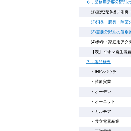
６．業務用需要分野別
(1)空気清浄機／消
(2)消臭・脱臭・除
(3)需要分野別の個別
(4)参考：家庭用ア
【表】イオン発生装
７．製品概要
・IHIシバウラ
・荏原実業
・オーデン
・オーニット
・カルモア
・共立電器産業