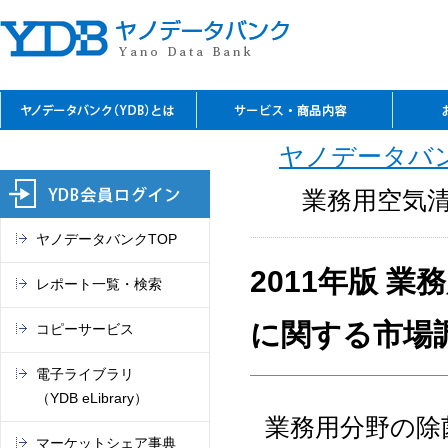
YDBのご利用の特長
資料閲覧
レファレンスサービス
YDBコピーサービス
デジタルコンテンツ
セミナーのご案内
閲覧室アクセス
料金表
お問
ご入
ご契
よく
ご案
閲覧
TSR
電子
マー
これ
ヤノデータバン
（入
REPO
（YDB
オン
市場
業務用空気
ヤノデータバンクTOP
2011年版 
レポート一覧・検索
に関する市場
コピーサービス
電子ライブラリ
（YDB eLibrary）
業務用分野の除
マーケットシェア事典