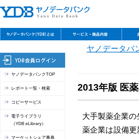
YDBのご利用の特長
資料閲覧
レファレンスサービス
YDBコピーサービス
デジタルコンテンツ
セミナーのご案内
閲覧室アクセス
料金表
お問
ご入
ご契
よく
ご案
閲覧
TSR
電子
マー
これ
ヤノデータバン
（入
REPO
（YDB
オン
市場
ヤノデータバンクTOP
2013年版 
レポート一覧・検索
コピーサービス
大手製薬企業の
電子ライブラリ
（YDB eLibrary）
薬企業は設備更
マーケットシェア事典