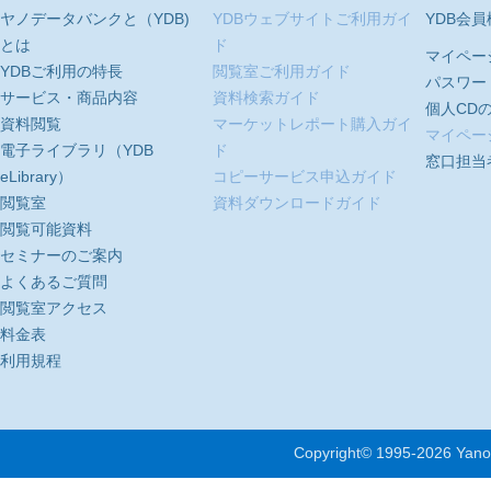
ヤノデータバンクと（YDB)
YDBウェブサイトご利用ガイ
YDB会
とは
ド
マイペー
YDBご利用の特長
閲覧室ご利用ガイド
パスワー
サービス・商品内容
資料検索ガイド
個人CD
資料閲覧
マーケットレポート購入ガイ
マイペー
電子ライブラリ（YDB
ド
窓口担当
eLibrary）
コピーサービス申込ガイド
閲覧室
資料ダウンロードガイド
閲覧可能資料
セミナーのご案内
よくあるご質問
閲覧室アクセス
料金表
利用規程
Copyright© 1995-
2026 Yano 