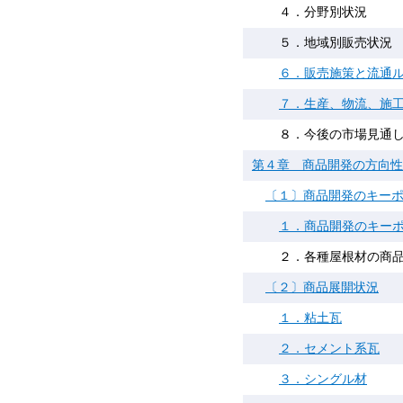
４．分野別状況
５．地域別販売状況
６．販売施策と流通
７．生産、物流、施
８．今後の市場見通
第４章 商品開発の方向性
〔１〕商品開発のキー
１．商品開発のキー
２．各種屋根材の商
〔２〕商品展開状況
１．粘土瓦
２．セメント系瓦
３．シングル材