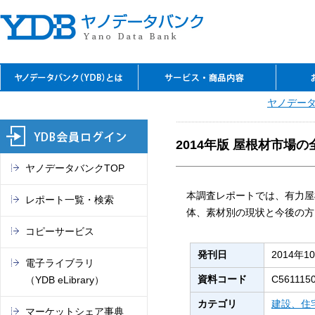
YDBのご利用の特長
資料閲覧
レファレンスサービス
YDBコピーサービス
デジタルコンテンツ
セミナーのご案内
閲覧室アクセス
料金表
ヤノデータ
お問
ご入
ご契
よく
ご案
閲覧
TSR
電子
マー
これ
（入
REPO
（YDB
オン
市場
2014年版 屋根材市場
ヤノデータバンクTOP
本調査レポートでは、有力屋
レポート一覧・検索
体、素材別の現状と今後の方
コピーサービス
発刊日
2014年1
電子ライブラリ
資料コード
C561115
（YDB eLibrary）
カテゴリ
建設、住
マーケットシェア事典