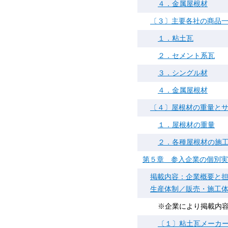
４．金属屋根材
〔３〕主要各社の商品
１．粘土瓦
２．セメント系瓦
３．シングル材
４．金属屋根材
〔４〕屋根材の重量と
１．屋根材の重量
２．各種屋根材の施
第５章 参入企業の個別実
掲載内容：企業概要と
生産体制／販売・施工
※企業により掲載内
〔１〕粘土瓦メーカ