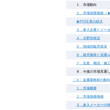
１．市場動向
２．市場規模推移（★
★P73文章の続き
３．参入企業とメー
４．分野別状況
５．地域別販売状況
６．販売施策と流通
７．生産、物流、施
８．今後の市場見通
〔４〕金属屋根材の動
１．市場概要
２．市場規模推移
３．参入メーカーの