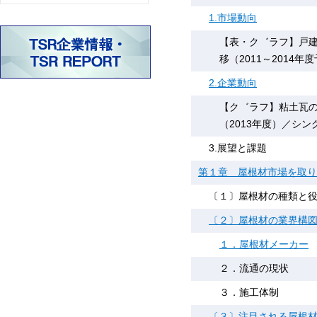
1.市場動向
【表・ク゛ラフ】戸
移（2011～2014年
2.企業動向
【ク゛ラフ】粘土瓦の
（2013年度）／シン
3.展望と課題
第１章 屋根材市場を取り
〔１〕屋根材の種類と
〔２〕屋根材の業界構
１．屋根材メーカー
２．流通の現状
３．施工体制
〔３〕注目される屋根