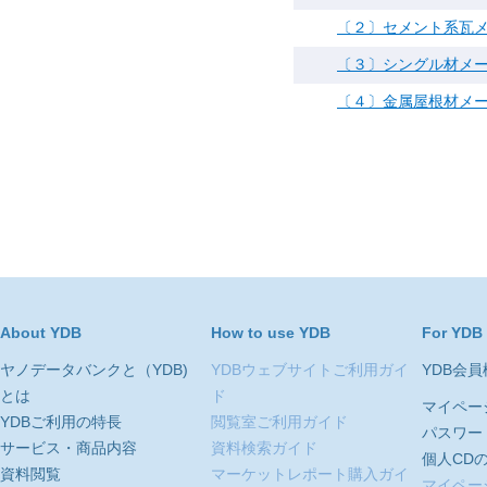
〔２〕セメント系瓦
〔３〕シングル材メ
〔４〕金属屋根材メ
About YDB
How to use YDB
For YDB
ヤノデータバンクと（YDB)
YDBウェブサイトご利用ガイ
YDB会
とは
ド
マイペー
YDBご利用の特長
閲覧室ご利用ガイド
パスワー
サービス・商品内容
資料検索ガイド
個人CD
資料閲覧
マーケットレポート購入ガイ
マイペー