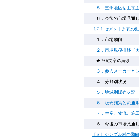
５．三州地区粘土瓦
６．今後の市場見通
〔２〕セメント系瓦の
１．市場動向
２．市場規模推移（★
★P65文章の続き
３．参入メーカーと
４．分野別状況
５．地域別販売状況
６．販売施策と流通
７．生産、物流、施
８．今後の市場見通
〔３〕シングル材の動