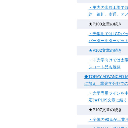
・主力の水原工場で既
約 鎮川、南通、アメ
★P100文章の続き
・光学用ではLCDバ
バーターをターゲット
★P102文章の続き
・非光学向けでは太
ンコート品も展開
◆TORAY ADVANCE
に加え、非光学分野で
・光学専用ラインを
応(★P109文章に続
★P107文章の続き
・全体の90％が工業