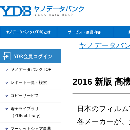
YDBのご利用の特長
資料閲覧
レファレンスサービス
YDBコピーサービス
デジタルコンテンツ
セミナーのご案内
閲覧室アクセス
料金表
お問
ご入
ご契
よく
ご案
閲覧
TSR
電子
マー
これ
ヤノデータバン
（入
REPO
（YDB
オン
市場
ヤノデータバンクTOP
2016 新版
レポート一覧・検索
コピーサービス
日本のフィルム
電子ライブラリ
（YDB eLibrary）
各メーカーが、
マーケットシェア事典