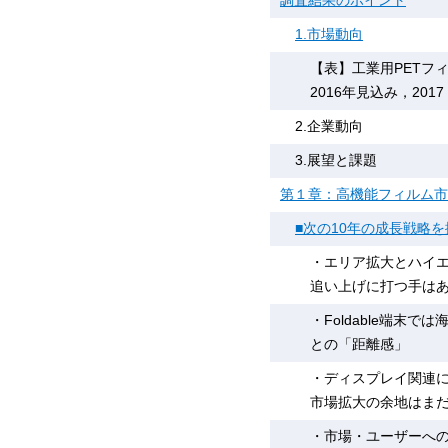
調査結果のポイント
1.市場動向
【表】工業用PETフィ
2016年見込み，201
2.企業動向
3.展望と課題
第１章：高機能フィルム市
■次の10年の成長戦略
・エリア拡大とハイエ
追い上げに打つ手は
・Foldable端
との「距離感」
・ディスプレイ関連
市場拡大の余地はま
・市場・ユーザーへ