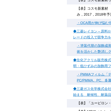
【表】コスモ新素材
【表】コスモ新素材 リ
み，2017，2018年
・OCA用が伸び悩む
◆三菱レイヨン～原料か
レードの投入で競争力
・塗装代替の加飾成
術を活かした艶消し
◆住化アクリル販売株式
明・低ひずみの加飾用
・PMMAフィルム
PC/PMMA、PC
◆三菱ガス化学株式会社
始まる 耐候性、耐薬品
【表】「ユーピロン