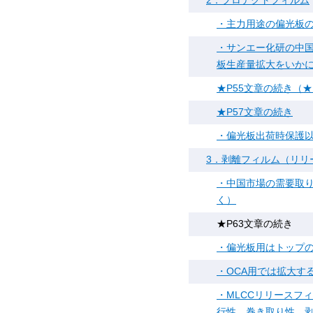
2．プロテクトフィルム
・主力用途の偏光板の成
・サンエー化研の中国
板生産量拡大をいかに
★P55文章の続き（★
★P57文章の続き
・偏光板出荷時保護以
3．剥離フィルム（リリ
・中国市場の需要取り
く）
★P63文章の続き
・偏光板用はトップ
・OCA用では拡大す
・MLCCリリースフ
行性、巻き取り性、