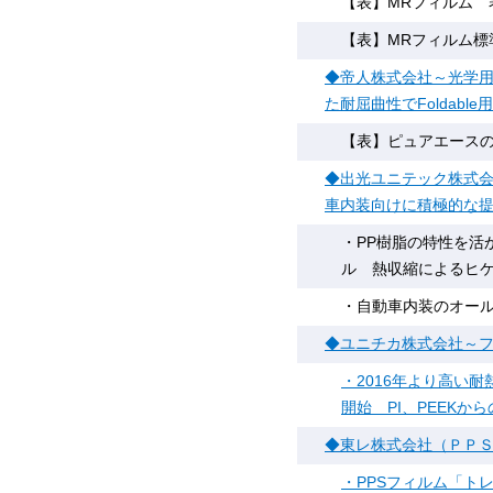
【表】MRフィルム 
【表】MRフィルム標
◆帝人株式会社～光学用
た耐屈曲性でFoldabl
【表】ピュアエース
◆出光ユニテック株式会
車内装向けに積極的な
・PP樹脂の特性を活
ル 熱収縮によるヒ
・自動車内装のオール
◆ユニチカ株式会社～
・2016年より高い
開始 PI、PEEK
◆東レ株式会社（ＰＰ
・PPSフィルム「ト