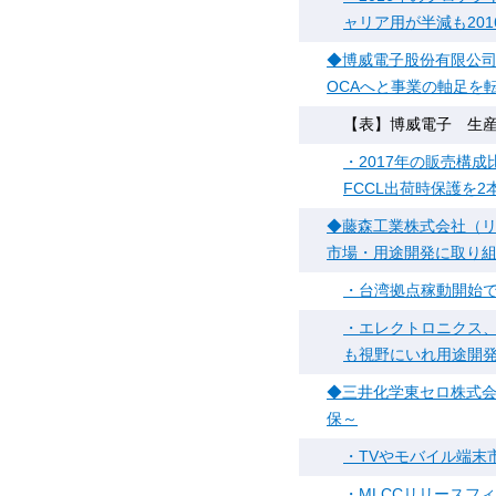
ャリア用が半減も20
◆博威電子股份有限公司（Koa
OCAへと事業の軸足を
【表】博威電子 生
・2017年の販売構
FCCL出荷時保護を2
◆藤森工業株式会社（
市場・用途開発に取り
・台湾拠点稼動開始で
・エレクトロニクス
も視野にいれ用途開
◆三井化学東セロ株式会
保～
・TVやモバイル端末
・MLCCリリースフ