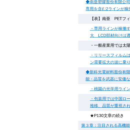
◆南亜塑膠股份有限公司（NA
専用を含む2ラインが稼
【表】南亜 PETフ
・専用ラインが稼働す
大 LCD部材向けは
・一般産業用では太陽
・リリースフィルムは
ン需要拡大の波に乗
◆新科光電材料股份有限公司（S
能・品質を武器に安価
・桃園の光学用ライン
・包装用では中国ロ
推移、品質が重視され
★P130文章の続き
第３章：注目される高機能