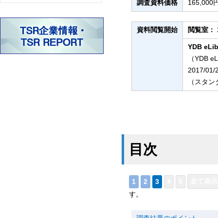
調査資料価格
165,0
資料閲覧開始
閲覧室：
YDB eLib
（YDB e
2017/01
（スタンダ
目次
す。