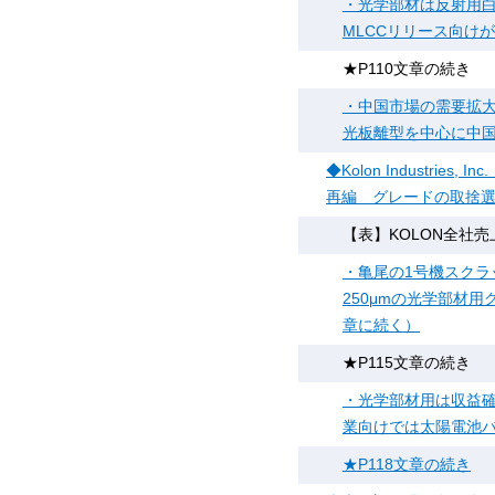
・光学部材は反射用白
MLCCリリース向け
★P110文章の続き
・中国市場の需要拡大
光板離型を中心に中
◆Kolon Industr
再編 グレードの取捨選
【表】KOLON全社売
・亀尾の1号機スクラ
250μmの光学部材
章に続く）
★P115文章の続き
・光学部材用は収益
業向けでは太陽電池バ
★P118文章の続き