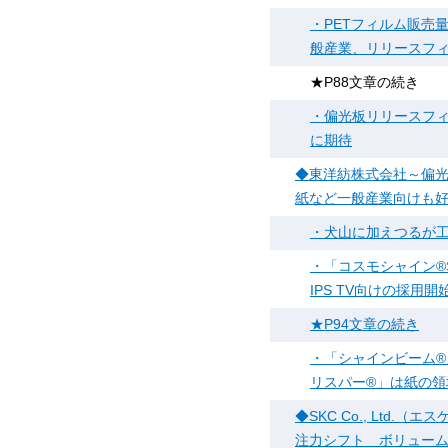
・PETフィルム販売
般産業、リリースフィ
★P88文章の続き
・偏光板リリースフ
に期待
◆東洋紡株式会社～偏光
紙など一般産業向けも
・犬山に加えつるが
・「コスモシャイン®
IPS TV向けの採用
★P94文章の続き
・「シャインビーム
リスパー®」は紙の
◆SKC Co., Lt
注力シフト ボリュー