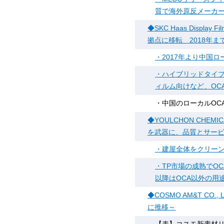
質で海外原反メーカ
◆SKC Haas Displ
拠点に移転 2018年
・2017年より中国
・ハイブリッドタイプ
ィルム向けなど、OC
・中国のローカルOC
◆YOULCHON CHE
を武器に、品質とサー
・建屋全体をクリー
・TP市場の成熟でOC
以降はOCA以外の用
◆COSMO AM&T C
に推移～