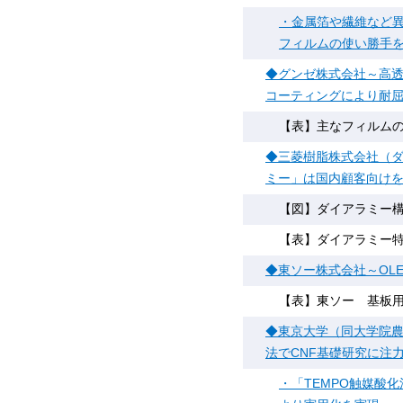
・金属箔や繊維など異
フィルムの使い勝手
◆グンゼ株式会社～高透
コーティングにより耐
【表】主なフィルムの
◆三菱樹脂株式会社（ダ
ミー」は国内顧客向けを
【図】ダイアラミー
【表】ダイアラミー
◆東ソー株式会社～OL
【表】東ソー 基板
◆東京大学（同大学院農
法でCNF基礎研究に注
・「TEMPO触媒酸