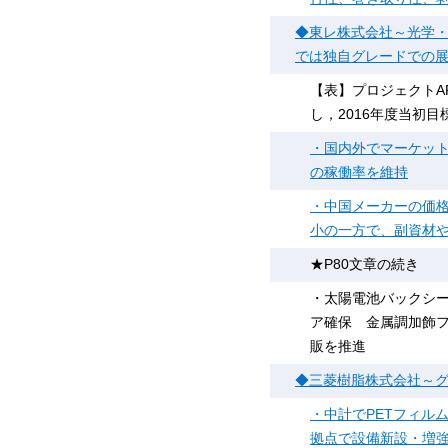
◆東レ株式会社～光学
では独自グレードでの
【表】プロジェクトAP
し，2016年度当初目
・国内外でマーケット
の稼働率を維持
・中国メーカーの価格
小の一方で、副資材や
★P80文章の続き
・太陽電池バックシ
ア確保 金属調加飾フ
販を推進
◆三菱樹脂株式会社～
・中計でPETフィル
拠点で設備新設・増