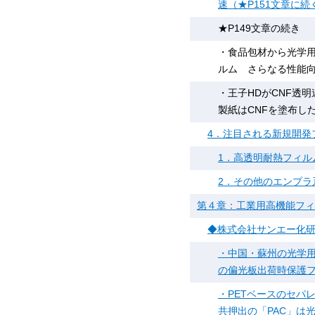
速（★P151文章に続
★P149文章の続き
・食品包材から光学用
ルム さらなる性能
・王子HDがCNF透
製紙はCNFを塗布し
4．注目される新規開発
1．高透明耐熱フィル
2．その他のエンプラ
第４章：工業用高機能フィ
◆株式会社サンエー化研
・中国・蘇州の光学用
の偏光板出荷時保護
・PETベースのセパ
共押出の「PAC」は