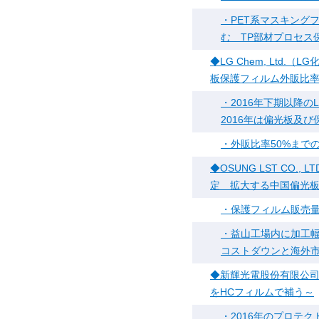
・PET系マスキング
む TP部材プロセス
◆LG Chem, Ltd
板保護フィルム外販比
・2016年下期以降
2016年は偏光板及
・外販比率50%まで
◆OSUNG LST CO.
定 拡大する中国偏光
・保護フィルム販売量
・益山工場内に加工幅2
コストダウンと海外
◆新輝光電股份有限公司（Shi
をHCフィルムで補う～
・2016年のプロテ