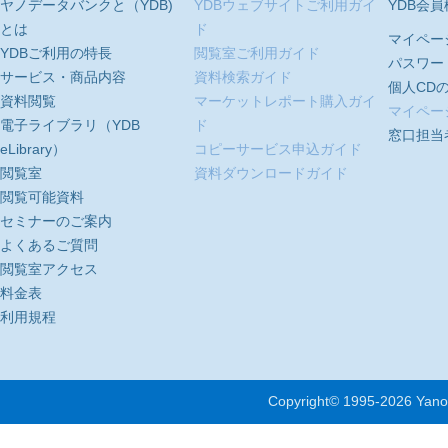
ヤノデータバンクと（YDB)
YDBウェブサイトご利用ガイ
YDB会
とは
ド
マイペー
YDBご利用の特長
閲覧室ご利用ガイド
パスワー
サービス・商品内容
資料検索ガイド
個人CD
資料閲覧
マーケットレポート購入ガイ
マイペー
電子ライブラリ（YDB
ド
窓口担当
eLibrary）
コピーサービス申込ガイド
閲覧室
資料ダウンロードガイド
閲覧可能資料
セミナーのご案内
よくあるご質問
閲覧室アクセス
料金表
利用規程
Copyright© 1995-
2026 Yano 