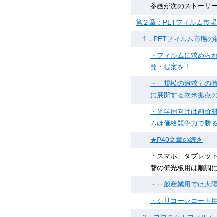
参画が次のストーリ
第２章：PETフィルム市
1．PETフィルム市場の
・フィルムに求めら
発・提案を！
・「規模の追求」の
に展開する欧米拠点
・光学用向けは副資
ムは価格競争力で勝る
★P40文章の続き
・スマホ、タブレット
替の偏光板用は順調
・一般産業用では太
・シリコーンコート