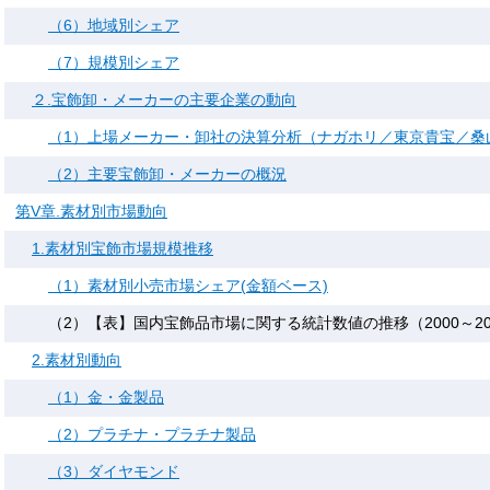
（6）地域別シェア
（7）規模別シェア
２.宝飾卸・メーカーの主要企業の動向
（1）上場メーカー・卸社の決算分析（ナガホリ／東京貴宝／桑
（2）主要宝飾卸・メーカーの概況
第V章.素材別市場動向
1.素材別宝飾市場規模推移
（1）素材別小売市場シェア(金額ベース)
（2）【表】国内宝飾品市場に関する統計数値の推移（2000～20
2.素材別動向
（1）金・金製品
（2）プラチナ・プラチナ製品
（3）ダイヤモンド