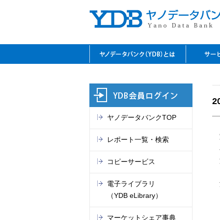
YDBのご利用の特長
資料閲
レファ
YDBコ
デジタ
セミナ
閲覧室
料金表
ヤノデータバンクTOP
レポート一覧・検索
コピーサービス
電子ライブラリ
（YDB eLibrary）
マーケットシェア事典