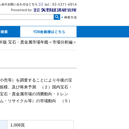
検索
16年版 宝石・貴金属市場年鑑＜市場分析編＞
YDB会員ログイン
マイページ
パスワードの設定・再設
個人CDの発行
定
小売等）を調査することにより今後の宝
規模、及び将来予測 （２）国内宝石・
宝石・貴金属市場の消費動向・トレン
ム・リサイクル等）の市場動向 （５）
1,008頁