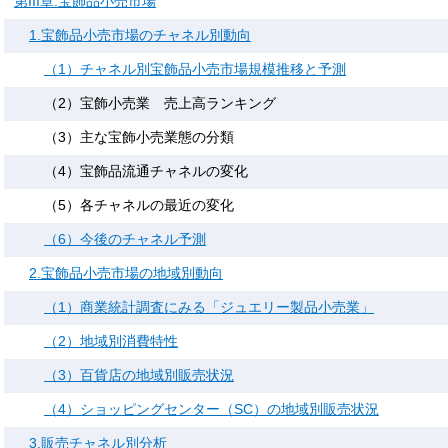
第III章.宝飾品小売市場
1.宝飾品小売市場のチャネル別動向
（1）チャネル別宝飾品小売市場規模推移と予測
（2）宝飾小売業 売上高ランキング
（3）主な宝飾小売業態の分類
（4）宝飾品流通チャネルの変化
（5）各チャネルの最近の変化
（6）今後のチャネル予測
2.宝飾品小売市場の地域別動向
（1）商業統計調査にみる「ジュエリー製品小売業」
（2）地域別消費特性
（3）百貨店の地域別販売状況
（4）ショッピングセンター（SC）の地域別販売状況
3.販売チャネル別分析