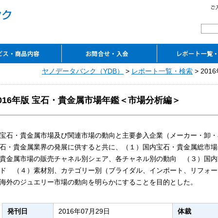
覧
レンスサービス
ピーサービス
ルコンテンツ
ーのご案内
アクセス
ヤノデータバンク（YDB）
お問合せ
ご入会申込み
ご契約の流れ
よくあるご質問
ご案内資料ダウンロード
>
レポート一覧・検索
レポート一覧・
> 20
閲覧室
TSR企業情報・TSR
電子ライブラリ
マーケットシェア事典
これから伸びる
（入会案内・資料請求）
REPORT
（YDB eLibrary）
オンライン
市場シリーズオンライン
2016年版 宝石・貴金属市場年鑑＜市場分析編＞
宝石・貴金属市場及び関連市場の動向と主要参入企業（メーカー・卸・
石・貴金属業界の発展に供すると共に、（１）国内宝石・貴金属総市場
貴金属市場の販売チャネル別シェア、各チャネル別の動向 （３）国内
ド （４）素材別、カテゴリー別（ブライダル、インポート、リフォー
海外のジュエリー市場の動向を明らかにすることを目的とした。
発刊日
2016年07月29日
体裁