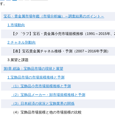
す。
宝石・貴金属市場年鑑（市場分析編）～調査結果のポイント～
1.市場動向
【ク゛ラフ】宝石・貴金属小売市場規模推移（1991～2015年、20
2.チャネル別動向
【表】宝石貴金属チャネル推移・予測（2007～2016年予測）
3.展望と課題
第I章.総論：宝飾品市場の現状と展望
1.宝飾品市場の市場規模推移と予測
（1）宝飾品小売市場規模推移と予測
（2）宝飾品メーカー・卸市場規模推移と予測
（3）日本経済の状況と宝飾業界の関係
（4）宝飾品市場規模と他の市場規模の比較