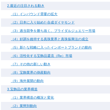
2.最近の注目される動き
（1）インバウンド需要の拡大
（2）日本に入り始めた合成ダイヤモンド
（3）過当競争を勝ち抜く。ブライダルジュエリー市場
（4）好調を維持する真珠業界と真珠振興法の成立
（5）新たな戦略に入ったインポートブランドの動向
（6）活性化する宝飾品還流（Re）市場
（7）その他の新しい動き
（8）宝飾業界の倒産動向
（9）海外展開の動向
3.宝飾品の業界構造
（1）業界構造の概況と変化
（2）業態別動向