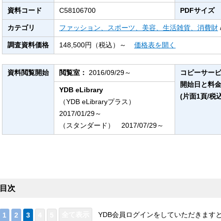
資料コード
C58106700
PDFサイズ
カテゴリ
ファッション、スポーツ、美容、生活雑貨、消費財
調査資料価格
148,500円（税込）～
価格表を開く
資料閲覧開始
閲覧室：
2016/09/29～
コピーサー
開始日と料
YDB eLibrary
(片面1頁/税込
（YDB eLibraryプラス）
2017/01/29～
（スタンダード） 2017/07/29～
目次
YDB会員ログインをしていただきます