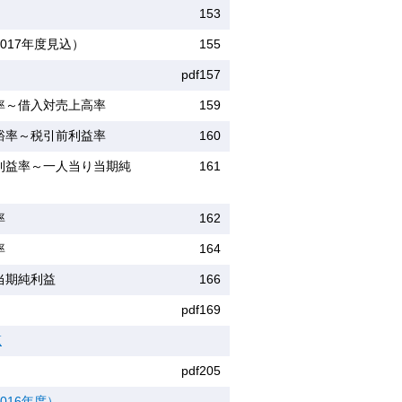
153
017年度見込）
155
pdf157
率～借入対売上高率
159
裕率～税引前利益率
160
利益率～一人当り当期純
161
率
162
率
164
当期純利益
166
pdf169
覧
pdf205
016年度）