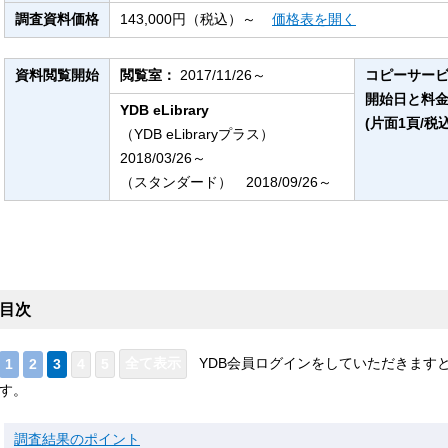
調査資料価格
143,000円（税込）～
価格表を開く
資料閲覧開始
閲覧室：
2017/11/26～
コピーサー
開始日と料
YDB eLibrary
(片面1頁/税込
（YDB eLibraryプラス）
2018/03/26～
（スタンダード） 2018/09/26～
目次
YDB会員ログインをしていただきます
す。
調査結果のポイント