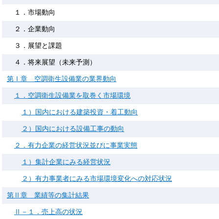
１．市場動向
２．企業動向
３．展望と課題
４．将来展望（未来予測）
第Ⅰ章 空調衛生設備業の業界動向
１．空調衛生設備業を取巻く市場環境
１）国内における建築投資・着工動向
２）国内における設備工事の動向
２．有力企業の経営状況並びに事業実態
１）集計企業にみる経営状況
２）有力事業者にみる市場環境変化への対応状況
第Ⅱ章 業績等の集計結果
Ⅱ－１．売上高の状況