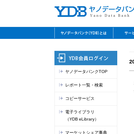
YDBのご利用の特長
資料閲
レファ
YDBコ
デジタ
セミナ
閲覧室
料金表
2
ヤノデータバンクTOP
レポート一覧・検索
コピーサービス
電子ライブラリ
（YDB eLibrary）
マーケットシェア事典