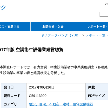
覧
レンスサービス
ピーサービス
ルコンテンツ
ーのご案内
アクセス
お問合せ
ご入会申込み
ご契約の流れ
よくあるご質問
ご案内資料ダウンロード
ヤノデータバンク（YDB）
>
レポート一覧・
レポート一覧
閲覧室
TSR企業情報・TSR
電子ライブラリ
マーケットシェア事典
これから伸びる
（入会案内・資料請求）
REPORT
（YDB eLibrary）
オンライン
市場シリーズオンライン
017年版 空調衛生設備業経営総覧
本調査レポートでは、有力空調・衛生設備業者の事業実態調査（各種経
生設備業の事業内容と経営状況を分析した。
発刊日
2017年09月26日
体裁
資料コード
C59113900
PDFサイズ
カテゴリ
建設、住宅、不動産、建材、住宅設備機器