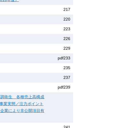
217
220
223
226
229
pdf233
235
237
pdf239
空調衛生 各種売上高構成
の事業実態／注力ポイント
※企業により非公開項目有
241