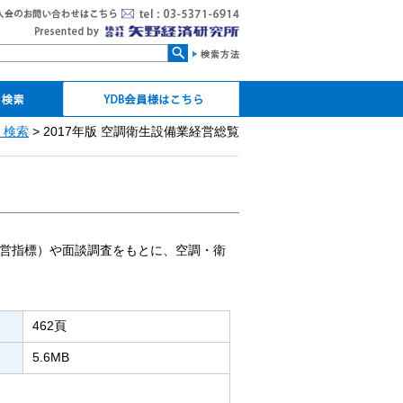
検索
・検索
> 2017年版 空調衛生設備業経営総覧
YDB会員ログイン
マイページ
パスワードの設定・再設
個人CDの発行
定
営指標）や面談調査をもとに、空調・衛
462頁
5.6MB