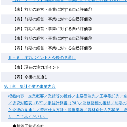
【表】前期の経営・事業に対する自己評価①
【表】前期の経営・事業に対する自己評価②
【表】前期の経営・事業に対する自己評価③
【表】前期の経営・事業に対する自己評価④
【表】前期の経営・事業に対する自己評価⑤
Ⅱ－６．注力ポイントと今後の見通し
【表】現在の注力ポイント
【表】今後の見通し
第Ⅲ章 集計企業の事業内容
掲載内容：企業概要／業績等の推移／主要受注先／工事委託先／
／賃貸対照表（B/S)／損益計算書（P/L)／財務指標の推移／前期
と今後の見通し／資材仕入方針・担当部署／資材別仕入先状況 
り。ご了承ください。
◆旭管工株式会社