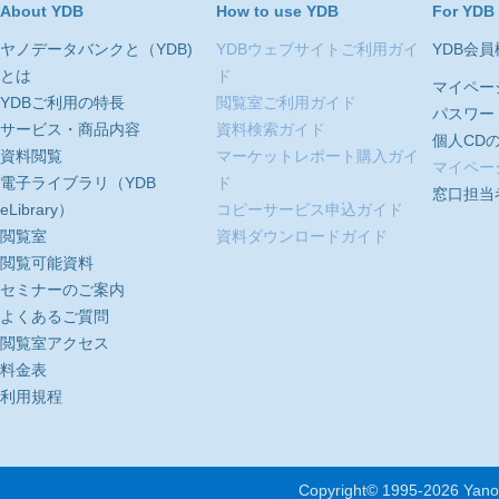
About YDB
How to use YDB
For YDB
ヤノデータバンクと（YDB)
YDBウェブサイトご利用ガイ
YDB会
とは
ド
マイペー
YDBご利用の特長
閲覧室ご利用ガイド
パスワー
サービス・商品内容
資料検索ガイド
個人CD
資料閲覧
マーケットレポート購入ガイ
マイペー
電子ライブラリ（YDB
ド
窓口担当
eLibrary）
コピーサービス申込ガイド
閲覧室
資料ダウンロードガイド
閲覧可能資料
セミナーのご案内
よくあるご質問
閲覧室アクセス
料金表
利用規程
Copyright© 1995-
2026 Yano 