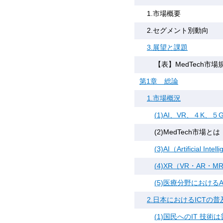
1.市場概要
2.セグメント別動向
3.展望と課題
【表】MedTech市場
第1章 総論
1.市場概況
(1)AI、VR、４K
(2)MedTech市場とは
(3)AI（Artificial In
(4)XR（VR・AR・M
(5)医療分野における
2.日本におけるICTの
(1)国民へのIT 技術