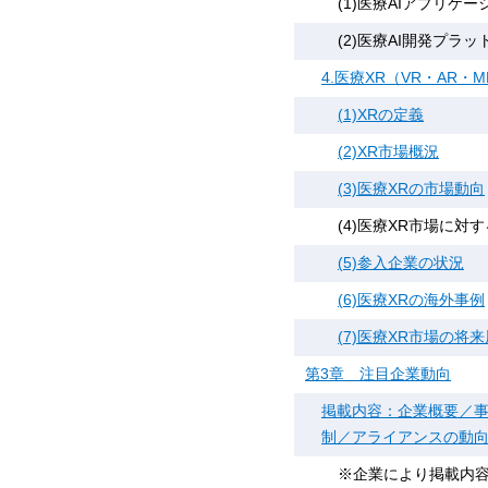
(1)医療AIアプリケ
(2)医療AI開発プラ
4.医療XR（VR・AR・
(1)XRの定義
(2)XR市場概況
(3)医療XRの市場動向
(4)医療XR市場に対
(5)参入企業の状況
(6)医療XRの海外事例
(7)医療XR市場の将
第3章 注目企業動向
掲載内容：企業概要／事
制／アライアンスの動
※企業により掲載内