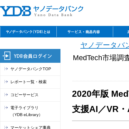
YDBのご利用の特長
資料閲覧
レファレンスサービス
YDBコピーサービス
デジタルコンテンツ
セミナーのご案内
閲覧室アクセス
料金表
お問
ご入
ご契
よく
ご案
閲覧
TSR
電子
マー
これ
ヤノデータバン
（入
REPO
（YDB
オン
市場
MedTech市場
ヤノデータバンクTOP
レポート一覧・検索
2020年版 M
コピーサービス
支援AI／VR
電子ライブラリ
（YDB eLibrary）
マーケットシェア事典