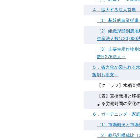
４．拡大する法人営農
（1）基幹的農業従事者
（2）組織形態別農地
生産法人数は20,00
（3）主要生産作物別
数9,276法人～
５．省力化が図られる水
製剤も拡充～
【ク゛ラフ】水稲直播栽
【表】直播栽培と移
よる労働時間の変化
６．ガーデニング・家
（1）市場概況と市場規
（2）商品別構成比（2