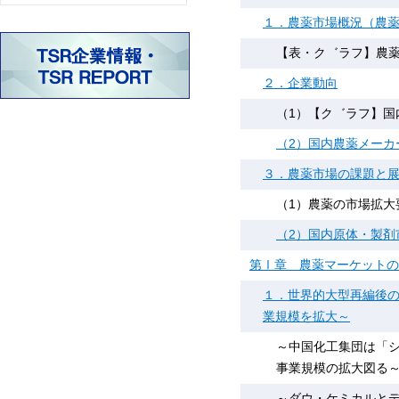
１．農薬市場概況（農薬の
【表・ク゛ラフ】農薬総
２．企業動向
（1）【ク゛ラフ】国
（2）国内農薬メーカ
３．農薬市場の課題と
（1）農薬の市場拡大
（2）国内原体・製剤
第Ⅰ章 農薬マーケットの
１．世界的大型再編後
業規模を拡大～
～中国化工集団は「
事業規模の拡大図る
～ダウ・ケミカルと