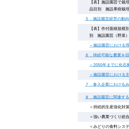
【表】施設園芸で栽培
品目別 施設果樹栽
５．施設園芸経営の動
【表】作付面積規模別
別 施設園芸（野菜）
～施設園芸における
６．持続可能な農業を
～2050年までに化
～施設園芸における
７．参入企業における
８．施設園芸に関連する
＜持続的生産強化対策事
＜強い農業づくり総合支
＜みどりの食料システム