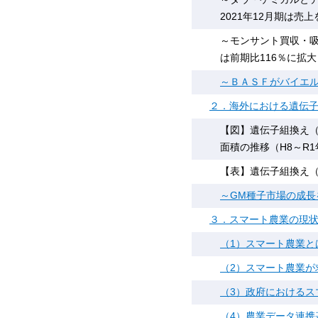
2021年12月期は売
～モンサント買収・吸
は前期比116％に拡大
～ＢＡＳＦがバイエ
２．海外における遺伝
【図】遺伝子組換え（
面積の推移（H8～R
【表】遺伝子組換え
～GM種子市場の成長
３．スマート農業の現
（1）スマート農業と
（2）スマート農業が
（3）政府におけるス
（4）農業データ連携