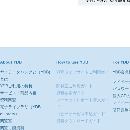
要性が今後、益々高ま
About YDB
How to use YDB
For YDB
ヤノデータバンクと（YDB)
YDBウェブサイトご利用ガイ
YDB会
とは
ド
マイペー
YDBご利用の特長
閲覧室ご利用ガイド
パスワー
サービス・商品内容
資料検索ガイド
個人CD
資料閲覧
マーケットレポート購入ガイ
マイペー
電子ライブラリ（YDB
ド
窓口担当
eLibrary）
コピーサービス申込ガイド
閲覧室
資料ダウンロードガイド
閲覧可能資料