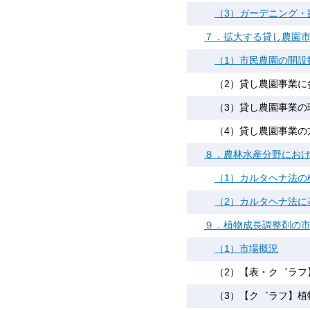
（3）ガーデニング・
７．拡大する貸し農園
（1）市民農園の開設数
（2）貸し農園事業に
（3）貸し農園事業の
（4）貸し農園事業の
８．農林水産分野にお
（1）カルタヘナ法の
（2）カルタヘナ法
９．植物成長調整剤の
（1）市場概況
（2）【表・ク゛ラフ
（3）【ク゛ラフ】植