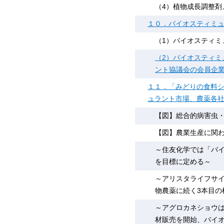
（4）植物成長調整剤
１０．バイオスティミ
（1）バイオスティミ
（2）バイオスティミ
ント協議会の会員企業
１１．「みどりの食料
ュラント市場、農薬各
【図】総合的病害虫
【図】農業生産に関
～住友化学では「バイ
を目標に定める～
～アリスタライフサ
物農薬に続く3本目の
～アグロカネショウ
材販売を開始、バイ