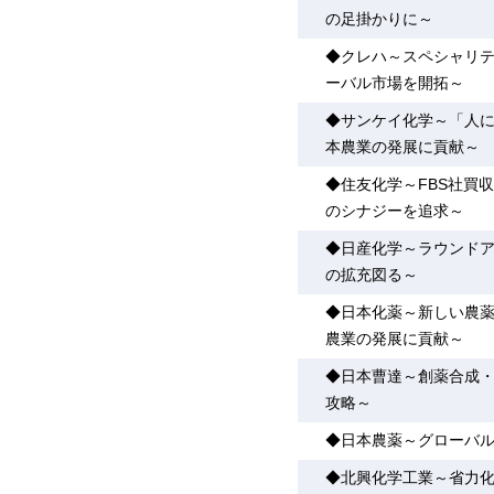
の足掛かりに～
◆クレハ～スペシャリ
ーバル市場を開拓～
◆サンケイ化学～「人
本農業の発展に貢献～
◆住友化学～FBS社買
のシナジーを追求～
◆日産化学～ラウンド
の拡充図る～
◆日本化薬～新しい農
農業の発展に貢献～
◆日本曹達～創薬合成
攻略～
◆日本農薬～グローバル
◆北興化学工業～省力