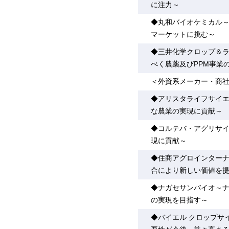
に注力～
◆丸和バイオケミカル
マーケットに挑む～
◆三井化学クロップ＆
べく農薬及びPPM事業
＜外資系メーカー・商
◆アリスタライフサイ
な農業の実現に貢献～
◆コルテバ・アグリサ
現に貢献～
◆住商アグロインター
合により新しい価値を
◆ナガセサンバイオ～
の実現を目指す～
◆バイエル クロップサ