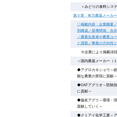
＜みどりの食料システム
第Ⅴ章 有力農薬メーカー
◇掲載内容：企業概要／
別構成／提携関係、合
／農業生産者や農業ユ
と課題／事業の方向性
※企業により掲載項
＜国内農薬メーカー（
◆アグロカネショウ～
能な農業の実現に貢献
◆OATアグリオ～防除
に貢献～
◆協友アグリ～環境・現
貢献していく～
◆クミアイ化学工業～ア