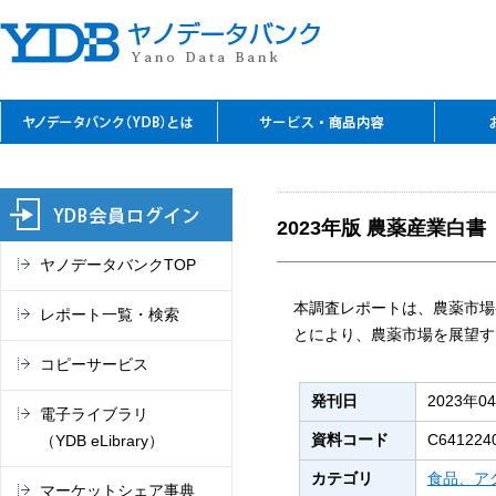
YDBのご利用の特長
資料閲覧
レファレンスサービス
YDBコピーサービス
デジタルコンテンツ
セミナーのご案内
閲覧室アクセス
料金表
お問
ご入
ご契
よく
ご案
閲覧
TSR
電子
マー
これ
（入
REPO
（YDB
オン
市場
2023年版 農薬産業白書
ヤノデータバンクTOP
本調査レポートは、農薬市場
レポート一覧・検索
とにより、農薬市場を展望す
コピーサービス
発刊日
2023年0
電子ライブラリ
資料コード
C641224
（YDB eLibrary）
カテゴリ
食品、ア
マーケットシェア事典