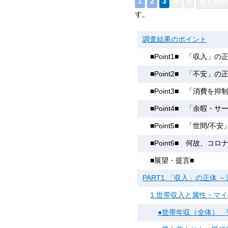
す。
調査結果のポイント
■Point1■ 「収入」
■Point2■ 「不安」
■Point3■ 「消費
■Point4■ 「余暇
■Point5■ 「世間/
■Point6■ 何故、
■展望・提言■
PART1.「収入」の正体
1.世帯収入と属性・マ
●世帯年収（全体） 平