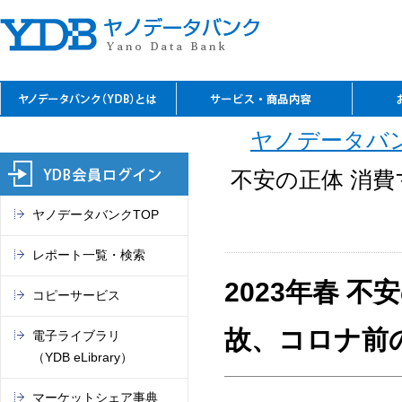
YDBのご利用の特長
資料閲覧
レファレンスサービス
YDBコピーサービス
デジタルコンテンツ
セミナーのご案内
閲覧室アクセス
料金表
お問
ご入
ご契
よく
ご案
閲覧
TSR
電子
マー
これ
ヤノデータバン
（入
REPO
（YDB
オン
市場
不安の正体 消
ヤノデータバンクTOP
レポート一覧・検索
2023年春 
コピーサービス
故、コロナ前
電子ライブラリ
（YDB eLibrary）
マーケットシェア事典