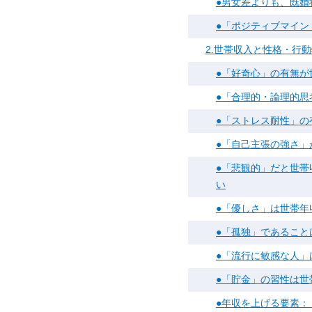
●男女差よりも、既婚
●「ポジティブマイン
2.世帯収入と性格・行
●「好奇心」の有無が
●「合理的・論理的思
●「ストレス耐性」の
●「自己主張の強さ」
●「悲観的」だと世
い
●「優しさ」は世帯年
●「孤独」であること
●「流行に敏感な人」
●「貯金」の習性は世
●年収を上げる要素