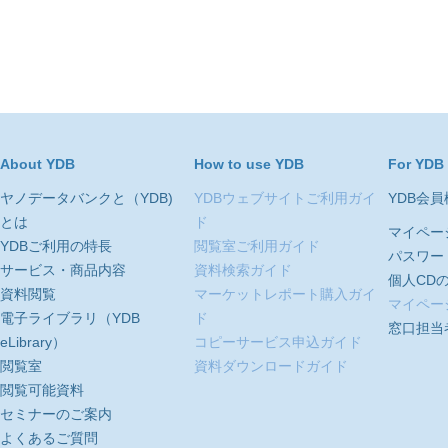
About YDB
How to use YDB
For YDB
ヤノデータバンクと（YDB)
YDBウェブサイトご利用ガイ
YDB会
とは
ド
マイペー
YDBご利用の特長
閲覧室ご利用ガイド
パスワー
サービス・商品内容
資料検索ガイド
個人CD
資料閲覧
マーケットレポート購入ガイ
マイペー
電子ライブラリ（YDB
ド
窓口担当
eLibrary）
コピーサービス申込ガイド
閲覧室
資料ダウンロードガイド
閲覧可能資料
セミナーのご案内
よくあるご質問