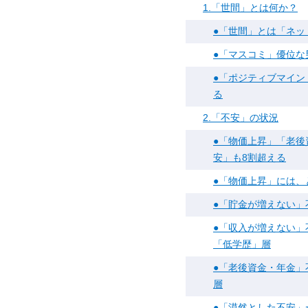
1.「世間」とは何か？
●「世間」とは「ネッ
●「マスコミ」優位な
●「ポジティブマイ
る
2.「不安」の状況
●「物価上昇」「老後
安」も8割超える
●「物価上昇」には、
●「貯金が増えない
●「収入が増えない」
「低学歴」層
●「老後資金・年金」
層
●「漠然とした不安」