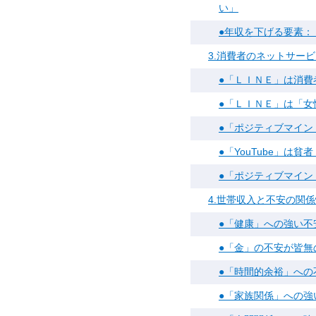
い」
●年収を下げる要素：
3.消費者のネットサー
●「ＬＩＮＥ」は消費者
●「ＬＩＮＥ」は「女
●「ポジティブマイン
●「YouTube」は
●「ポジティブマイン
4.世帯収入と不安の関
●「健康」への強い不
●「金」の不安が皆
●「時間的余裕」へ
●「家族関係」への強