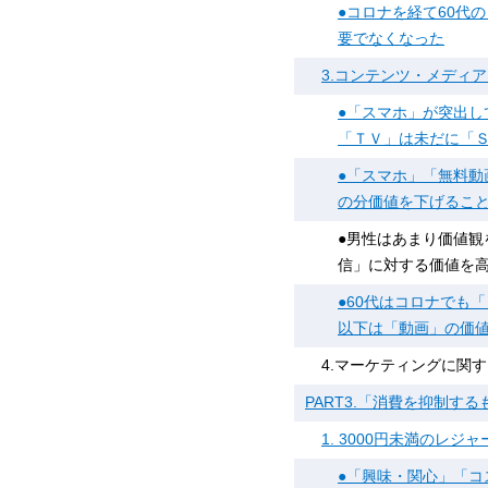
●コロナを経て60代
要でなくなった
3.コンテンツ・メディ
●「スマホ」が突出
「ＴＶ」は未だに「
●「スマホ」「無料
の分価値を下げるこ
●男性はあまり価値
信」に対する価値を
●60代はコロナでも
以下は「動画」の価
4.マーケティングに関
PART3.「消費を抑制す
1. 3000円未満のレ
●「興味・関心」「