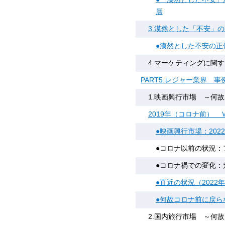
層
3.漠然とした「不安」
●漠然とした不安の正
4.マーケティングに関
PART5.レジャー業界 
1.映画興行市場 ～何
2019年（コロナ前） Ｖ
●映画興行市場：20
●コロナ以前の状況：
●コロナ禍での変化：
●直近の状況（2022
●何故コロナ前に戻ら
2.国内旅行市場 ～何