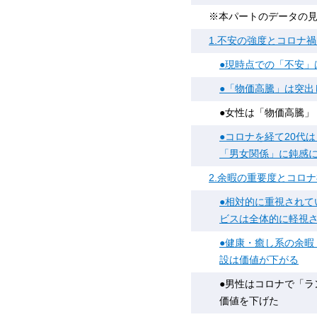
※本パートのデータの
1.不安の強度とコロナ
●現時点での「不安」
●「物価高騰」は突出
●女性は「物価高騰」
●コロナを経て20代
「男女関係」に鈍感に
2.余暇の重要度とコロ
●相対的に重視され
ビスは全体的に軽視
●健康・癒し系の余
設は価値が下がる
●男性はコロナで「
価値を下げた