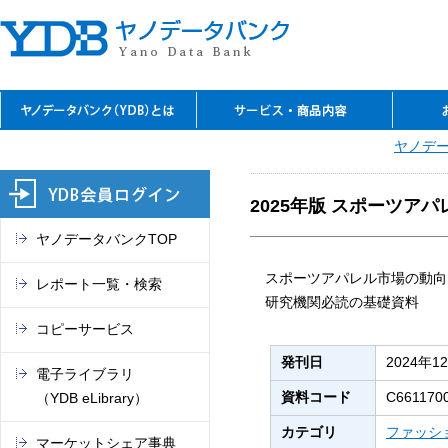
YDBのご利用の特長
資料閲覧
レファレンスサービス
YDBコピーサービス
デジタルコンテンツ
セミナーのご案内
閲覧室アクセス
料金表
ヤノデー
お問
ご入
ご契
よく
ご案
閲覧
TSR
電子
マー
これ
（入
REPO
（YDB
オン
市場
2025年版 スポーツア
ヤノデータバンクTOP
スポーツアパレル市場の動向
レポート一覧・検索
研究機関必読の基礎資料
コピーサービス
発刊日
2024年1
電子ライブラリ
資料コード
C661170
（YDB eLibrary）
カテゴリ
ファッシ
マーケットシェア事典