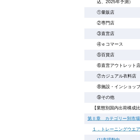
込、2025年予測）
①量販店
②専門店
③直営店
④ｅコマース
⑤百貨店
⑥直営アウトレット
⑦カジュアル衣料店
⑧施設・インショッ
⑨その他
【業態別国内出荷構成
第Ⅱ章 カテゴリー別市場
１．トレーニングウエ
(1)市場動向