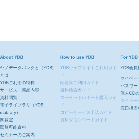
About YDB
How to use YDB
For YDB
ヤノデータバンクと（YDB)
YDBウェブサイトご利用ガイ
YDB会
とは
ド
マイペー
YDBご利用の特長
閲覧室ご利用ガイド
パスワー
サービス・商品内容
資料検索ガイド
個人CD
資料閲覧
マーケットレポート購入ガイ
マイペー
電子ライブラリ（YDB
ド
窓口担当
eLibrary）
コピーサービス申込ガイド
閲覧室
資料ダウンロードガイド
閲覧可能資料
セミナーのご案内