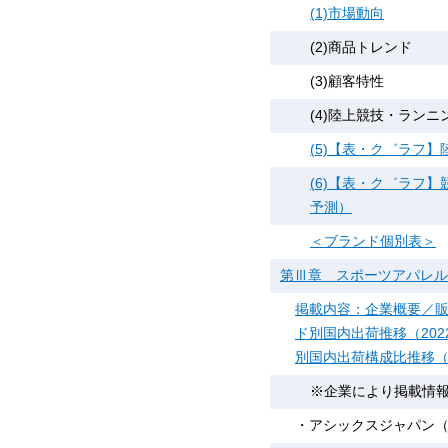
(1)市場動向
(2)商品トレンド
(3)顧客特性
(4)陸上競技・ラン
(5)【表・ク゛ラフ
(6)【表・ク゛ラフ】競
予測）
＜ブランド個別表＞
第Ⅲ章 スポーツアパレル
掲載内容：企業概要／販
ド別国内出荷推移（202
別国内出荷構成比推移（20
※企業により掲載情
・アシックスジャパン