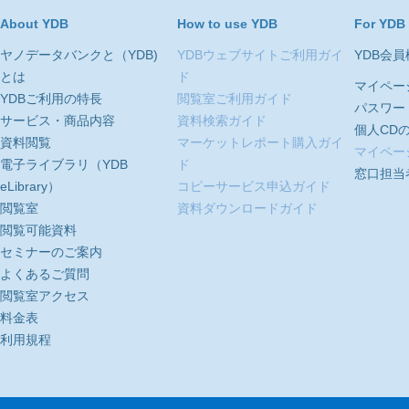
About YDB
How to use YDB
For YDB
ヤノデータバンクと（YDB)
YDBウェブサイトご利用ガイ
YDB会
とは
ド
マイペー
YDBご利用の特長
閲覧室ご利用ガイド
パスワー
サービス・商品内容
資料検索ガイド
個人CD
資料閲覧
マーケットレポート購入ガイ
マイペー
電子ライブラリ（YDB
ド
窓口担当
eLibrary）
コピーサービス申込ガイド
閲覧室
資料ダウンロードガイド
閲覧可能資料
セミナーのご案内
よくあるご質問
閲覧室アクセス
料金表
利用規程