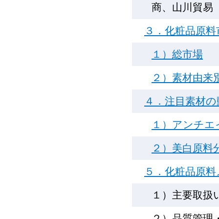
商、山川貿易
３．化粧品原料市
１）総市場
２）素材由来
４．注目素材の
１）アンチエ
２）美白原料
５．化粧品原料
１）主要取扱
２）品質管理