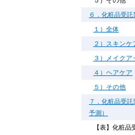
５）その他
６．化粧品受託製
１）全体
２）スキンケ
３）メイクア
４）ヘアケア
５）その他
７．化粧品受託製
予測）
【表】化粧品受