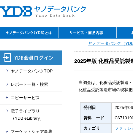
YDBのご利用の特長
資料閲覧
レファレンスサービス
YDBコピーサービス
デジタルコンテンツ
セミナーのご案内
閲覧室アクセス
料金表
ヤノデータバンク（YD
お問
ご入
ご契
よく
ご案
閲覧
TSR
電子
マー
これ
（入
REPO
（YDB
オン
市場
2025年版 化粧品受託
ヤノデータバンクTOP
当調査は、化粧品受託製造・
レポート一覧・検索
化粧品受託製造市場の現状把
コピーサービス
発刊日
2025年0
電子ライブラリ
資料コード
C671019
（YDB eLibrary）
カテゴリ
ファッシ
マーケットシェア事典