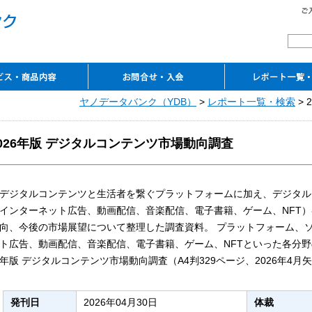
覧
レンスサービス
ピーサービス
ルコンテンツ
ーのご案内
アクセス
ヤノデータバンク（YDB）
お問合せ
ご入会申込み
ご契約の流れ
よくあるご質問
ご案内資料ダウンロード
>
レポート一覧・検索
レポート一覧・
>
閲覧室
TSR企業情報・TSR
電子ライブラリ
マーケットシェア事典
これから伸びる
（入会案内・資料請求）
REPORT
（YDB eLibrary）
オンライン
市場シリーズオンライン
026年版 デジタルコンテンツ市場動向調査
デジタルコンテンツと生活者を繋ぐプラットフォームに加え、デジタルコ
インターネット広告、動画配信、音楽配信、電子書籍、ゲーム、NFT
向、今後の市場展望について整理した調査資料。 プラットフォーム、ソ
ト広告、動画配信、音楽配信、電子書籍、ゲーム、NFTといった各分野の
年版 デジタルコンテンツ市場動向調査（A4判329ページ、2026年4
発刊日
2026年04月30日
体裁