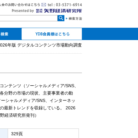
検索
 2026年版 デジタルコンテンツ市場動向調査
YDB会員ログイン
マイページ
パスワードの設定・再設
個人CDの発行
定
ンテンツ（ソーシャルメディア/SNS、
）各分野の市場の現状、主要事業者の動
ーシャルメディア/SNS、インターネッ
最新トレンドを収録している。 2026
月矢野経済研究所発刊）
329頁