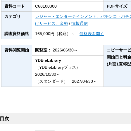
資料コード
C68100300
PDFサイズ
カテゴリ
レジャー・エンターテインメント、パチンコ・パチ
けサービス、金融
/
情報通信
調査資料価格
165,000円（税込）～
価格表を開く
資料閲覧開始
閲覧室：
2026/06/30～
コピーサー
開始日と料
YDB eLibrary
(片面1頁/税込
（YDB eLibraryプラス）
2026/10/30～
（スタンダード） 2027/04/30～
目次