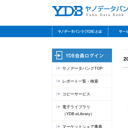
YDBのご利用の特長
資料閲
レファ
YDBコ
デジタ
セミナ
閲覧室
料金表
2
ヤノデータバンクTOP
レポート一覧・検索
コピーサービス
電子ライブラリ
（YDB eLibrary）
マーケットシェア事典