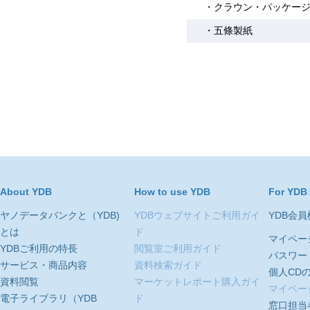
・クラウン・パッケー
・五條製紙
About YDB
How to use YDB
For YDB
ヤノデータバンクと（YDB)
YDBウェブサイトご利用ガイ
YDB会
とは
ド
マイペー
YDBご利用の特長
閲覧室ご利用ガイド
パスワー
サービス・商品内容
資料検索ガイド
個人CD
資料閲覧
マーケットレポート購入ガイ
マイペー
電子ライブラリ（YDB
ド
窓口担当