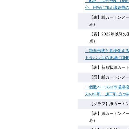
・IOP、TOPPAN、
心 円安に加え諸経費
【表】紙カートンメーカ
み）
【表】2022年以降の
点）
・独自形状と多様化す
トラパックの牙城にDNP
【表】新形状紙カートン
【図】紙カートンメ
・個数ベースの市場規
力の牛乳・加工乳では学
【グラフ】紙カートン市
【表】紙カートンメーカ
み）