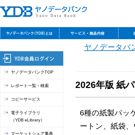
YDBのご利用の特長
資料閲覧
レファレンスサービス
YDBコピーサービス
デジタルコンテンツ
セミナーのご案内
閲覧室アクセス
料金表
お問
ご入
ご契
よく
ご案
閲覧
TSR
電子
マー
これ
ヤノデータバン
（入
REPO
（YDB
オン
市場
ヤノデータバンクTOP
2026年版 
レポート一覧・検索
コピーサービス
6種の紙製パッ
電子ライブラリ
（YDB eLibrary）
ートン、紙袋、
マーケットシェア事典