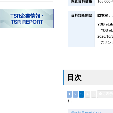
調査資料価格
165,0
資料閲覧開始
閲覧室：
YDB eLib
（YDB e
2026/10
（スタンダ
目次
す。