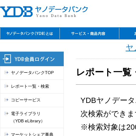
YDBのご利用の特長
資料閲覧
レファレンスサービス
YDBコピーサービス
デジタルコンテンツ
セミナーのご案内
閲覧室アクセス
料金表
お問
ご入
ご契
よく
ご案
閲覧
TSR
電子
マー
これ
ヤ
（入
REPO
（YDB
オン
市場
レポート一覧
ヤノデータバンクTOP
レポート一覧・検索
YDBヤノデー
コピーサービス
次検索ができま
電子ライブラリ
（YDB eLibrary）
※検索対象は2
マーケットシェア事典