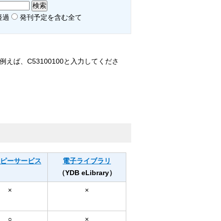
経過
発刊予定を含む全て
ば、C53100100と入力してくださ
コピーサービス
電子ライブラリ
（YDB eLibrary）
×
×
○
×