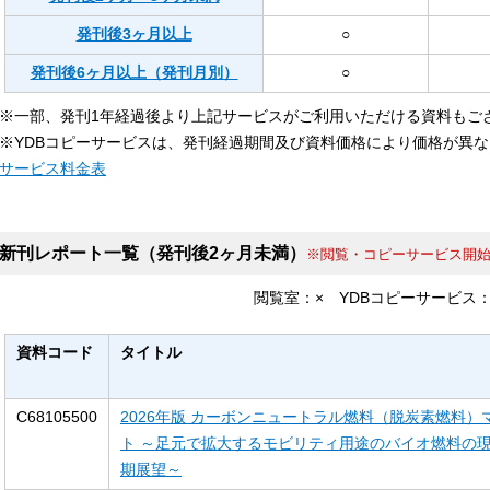
発刊後3ヶ月以上
○
発刊後6ヶ月以上（発刊月別）
○
※一部、発刊1年経過後より上記サービスがご利用いただける資料もご
※YDBコピーサービスは、発刊経過期間及び資料価格により価格が異
サービス料金表
新刊レポート一覧（発刊後2ヶ月未満）
※閲覧・コピーサービス開
閲覧室：
×
YDBコピーサービス
資料コード
タイトル
C68105500
2026年版 カーボンニュートラル燃料（脱炭素燃料）
ト ～足元で拡大するモビリティ用途のバイオ燃料の
期展望～