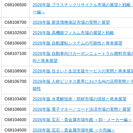
C68106500
2026年版 プラスチックリサイクル市場の展望と戦略
ー編～
C68108700
2026年版 家賃債務保証市場の実態と展望
C68102500
2026年版 高機能フィルム市場の展望と戦略
C68106600
2026年版 自動運転システムの可能性と将来展望
C68107100
2026年版 自動車向けカーボンニュートラル燃料市場
向と将来展望
C68108900
2026年版 住まいと生活支援サービスの実態と将来展
C68106700
2026年版 人材ビジネス業界におけるAIの活用実態と
能性
C68103400
2026年版 水電解技術・部材市場の現状と将来展望
C68108600
2026年版 電子マネー／コード決済市場の実態と展望
C68104600
2026年版 宝石・貴金属市場年鑑 ＜卸・メーカー編＞
C68104500
2026年版 宝石・貴金属市場年鑑 ＜小売編＞