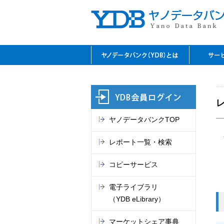
YDBのご利用の特長
資料閲
レファ
YDBコ
デジタ
セミナ
閲覧室
料金表
ヤノデータバンクTOP
レポート一覧・検索
コピーサービス
電子ライブラリ
（YDB eLibrary）
マーケットシェア事典