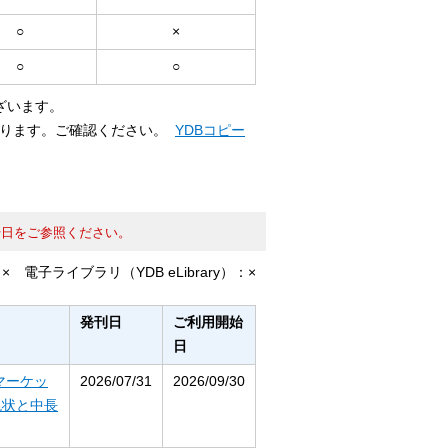
○
×
○
○
ざいます。
なります。ご確認ください。
YDBコピー
始日をご参照ください。
：
×
電子ライブラリ（YDB eLibrary）：
×
発刊日
ご利用開始
日
マーケッ
2026/07/31
2026/09/30
現状と中長