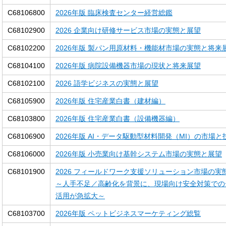
C68106800
2026年版 臨床検査センター経営総鑑
C68102900
2026 企業向け研修サービス市場の実態と展望
C68102200
2026年版 製パン用原材料・機能材市場の実態と将来
C68104100
2026年版 病院設備機器市場の現状と将来展望
C68102100
2026 語学ビジネスの実態と展望
C68105900
2026年版 住宅産業白書（建材編）
C68103800
2026年版 住宅産業白書（設備機器編）
C68106900
2026年版 AI・データ駆動型材料開発（MI）の市場
C68106000
2026年版 小売業向け基幹システム市場の実態と展望
C68101900
2026 フィールドワーク支援ソリューション市場の実
～人手不足／高齢化を背景に、現場向け安全対策での
活用が急拡大～
C68103700
2026年版 ペットビジネスマーケティング総覧