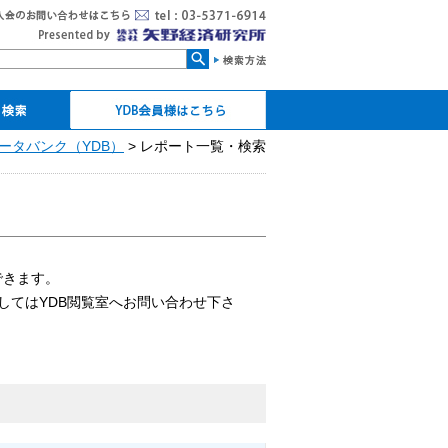
検索
ータバンク（YDB）
YDB会員ログイン
マイページ
パスワードの設定・再設
個人CDの発行
> レポート一覧・検索
定
できます。
してはYDB閲覧室へお問い合わせ下さ