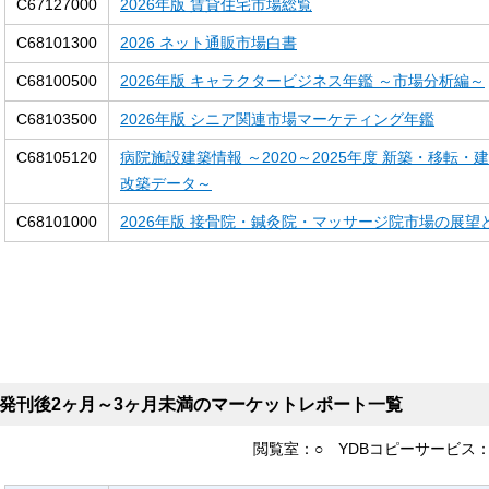
C67127000
2026年版 賃貸住宅市場総覧
C68101300
2026 ネット通販市場白書
C68100500
2026年版 キャラクタービジネス年鑑 ～市場分析編～
C68103500
2026年版 シニア関連市場マーケティング年鑑
C68105120
病院施設建築情報 ～2020～2025年度 新築・移転・
改築データ～
C68101000
2026年版 接骨院・鍼灸院・マッサージ院市場の展望
発刊後2ヶ月～3ヶ月未満のマーケットレポート一覧
閲覧室：
○
YDBコピーサービス