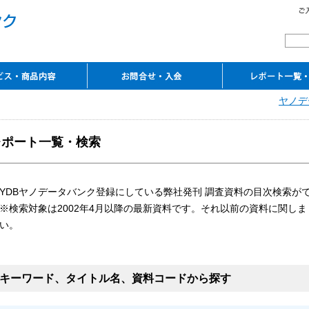
覧
レンスサービス
ピーサービス
ルコンテンツ
ーのご案内
アクセス
お問合せ
ご入会申込み
ご契約の流れ
よくあるご質問
ご案内資料ダウンロード
レポート一覧・
ヤノデ
閲覧室
TSR企業情報・TSR
電子ライブラリ
マーケットシェア事典
これから伸びる
（入会案内・資料請求）
REPORT
（YDB eLibrary）
オンライン
市場シリーズオンライン
レポート一覧・検索
YDBヤノデータバンク登録にしている弊社発刊 調査資料の目次検索が
※検索対象は2002年4月以降の最新資料です。それ以前の資料に関しま
い。
キーワード、タイトル名、資料コードから探す