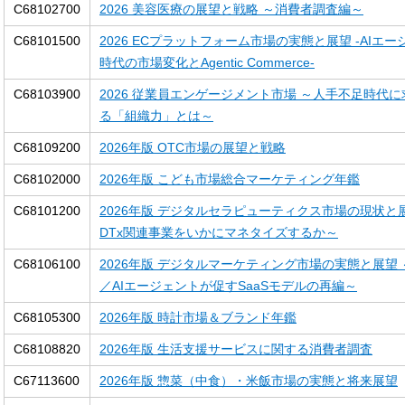
C68102700
2026 美容医療の展望と戦略 ～消費者調査編～
C68101500
2026 ECプラットフォーム市場の実態と展望 -AIエ
時代の市場変化とAgentic Commerce-
C68103900
2026 従業員エンゲージメント市場 ～人手不足時代
る「組織力」とは～
C68109200
2026年版 OTC市場の展望と戦略
C68102000
2026年版 こども市場総合マーケティング年鑑
C68101200
2026年版 デジタルセラピューティクス市場の現状と
DTx関連事業をいかにマネタイズするか～
C68106100
2026年版 デジタルマーケティング市場の実態と展望 
／AIエージェントが促すSaaSモデルの再編～
C68105300
2026年版 時計市場＆ブランド年鑑
C68108820
2026年版 生活支援サービスに関する消費者調査
C67113600
2026年版 惣菜（中食）・米飯市場の実態と将来展望